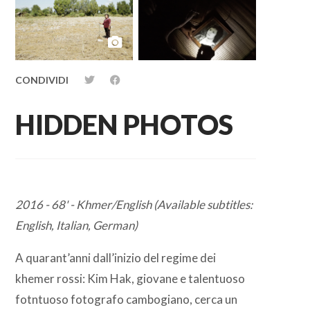
1
hour,
8
minutes,
12
seconds
CONDIVIDI
HIDDEN PHOTOS
2016 - 68' - Khmer/English (Available subtitles:
English, Italian, German)
A quarant’anni dall’inizio del regime dei
khemer rossi: Kim Hak, giovane e talentuoso
fotntuoso fotografo cambogiano, cerca un