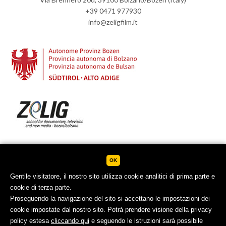
+39 0471 977930
info@zeligfilm.it
OK
Policy cookie
Privacy Policy
Gentile visitatore, il nostro sito utilizza cookie analitici di prima parte e
Digital business card (QR-Code)
cookie di terza parte.
Newsletter subscription
Carta Qualità
Proseguendo la navigazione del sito si accettano le impostazioni dei
cookie impostate dal nostro sito. Potrà prendere visione della privacy
policy estesa
cliccando qui
e seguendo le istruzioni sarà possibile
© 2025 ZeLIG Film - ZeLIG Gen./Soc. Coop. - VAT/Partita