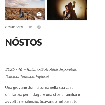
1
minute,
26
seconds
CONDIVIDI
NÓSTOS
2025 - 46' – Italiano (Sottotiloli disponibili:
Italiano, Tedesco, Inglese)
Una giovane donna torna nella sua casa
d’infanzia per indagare una storia familiare
avvolta nel silenzio. Scavando nel passato,